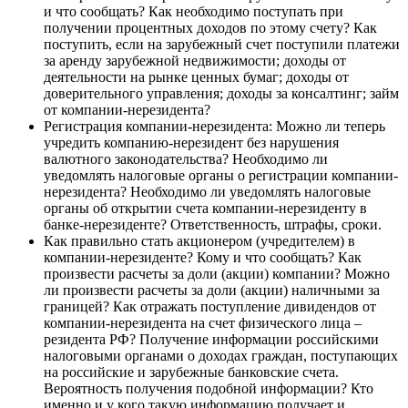
и что сообщать? Как необходимо поступать при
получении процентных доходов по этому счету? Как
поступить, если на зарубежный счет поступили платежи
за аренду зарубежной недвижимости; доходы от
деятельности на рынке ценных бумаг; доходы от
доверительного управления; доходы за консалтинг; займ
от компании-нерезидента?
Регистрация компании-нерезидента: Можно ли теперь
учредить компанию-нерезидент без нарушения
валютного законодательства? Необходимо ли
уведомлять налоговые органы о регистрации компании-
нерезидента? Необходимо ли уведомлять налоговые
органы об открытии счета компании-нерезиденту в
банке-нерезиденте? Ответственность, штрафы, сроки.
Как правильно стать акционером (учредителем) в
компании-нерезиденте? Кому и что сообщать? Как
произвести расчеты за доли (акции) компании? Можно
ли произвести расчеты за доли (акции) наличными за
границей? Как отражать поступление дивидендов от
компании-нерезидента на счет физического лица –
резидента РФ? Получение информации российскими
налоговыми органами о доходах граждан, поступающих
на российские и зарубежные банковские счета.
Вероятность получения подобной информации? Кто
именно и у кого такую информацию получает и