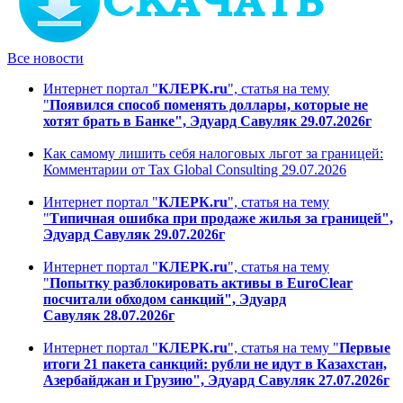
Все новости
Интернет портал "
КЛЕРК.ru
", статья на тему
"
Появился способ поменять доллары, которые не
хотят брать в Банке", Эдуард Савуляк 29.07.2026г
Как самому лишить себя налоговых льгот за границей:
Комментарии от Tax Global Consulting 29.07.2026
Интернет портал "
КЛЕРК.ru
", статья на тему
"
Типичная ошибка при продаже жилья за границей",
Эдуард Савуляк 29.07.2026г
Интернет портал "
КЛЕРК.ru
", статья на тему
"
Попытку разблокировать активы в EuroClear
посчитали обходом санкций", Эдуард
Савуляк 28.07.2026г
Интернет портал "
КЛЕРК.ru
", статья на тему "
Первые
итоги 21 пакета санкций: рубли не идут в Казахстан,
Азербайджан и Грузию", Эдуард Савуляк 27.07.2026г