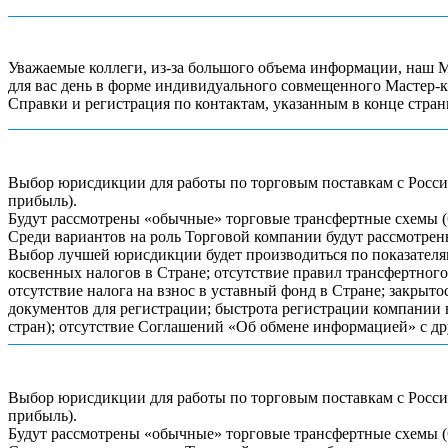
Уважаемые коллеги, из-за большого объема информации, наш Мас
для вас день в форме индивидуального совмещенного Мастер-кл
Справки и регистрация по контактам, указанным в конце стра
Выбор юрисдикции для работы по торговым поставкам с Россие
прибыль).
Будут рассмотрены «обычные» торговые трансфертные схемы (6
Среди вариантов на роль Торговой компании будут рассмотре
Выбор лучшей юрисдикции будет производиться по показателям
косвенных налогов в Стране; отсутствие правил трансфертног
отсутствие налога на взнос в уставный фонд в Стране; закрыт
документов для регистрации; быстрота регистрации компании 
стран); отсутствие Соглашений «Об обмене информацией» с д
Выбор юрисдикции для работы по торговым поставкам с Россие
прибыль).
Будут рассмотрены «обычные» торговые трансфертные схемы (6