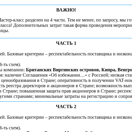
ВАЖНО!
тер-класс разделен на 4 части. Тем не менее, по запросу, мы г
асса! Дополнительных затрат такая форма проведения мероприят
ницы.
ЧАСТЬ 1
й. Базовые критерии – респектабельность поставщика и низкона
-ть схем).
ны компании:
Британских Виргинских островов, Кипра, Венгр
: наличие Соглашения «Об избежании…» с Россией; низкая став
о ценообразования в Стране; оперативность в получении VAT-но
ость реестра директоров и акционеров в Стране; возможность вы
в Стране; повышенная защита прав акционеров в Стране; респек
ругими странами; минимальные затраты на регистрацию и сопро
ЧАСТЬ 2
й. Базовые критерии – респектабельность поставщика и низкона
-ть схем).