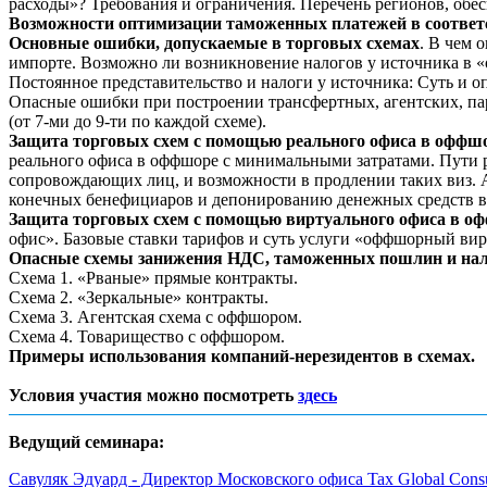
расходы»? Требования и ограничения. Перечень регионов, об
Возможности оптимизации таможенных платежей в соответ
Основные ошибки, допускаемые в торговых схемах
. В чем 
импорте. Возможно ли возникновение налогов у источника в 
Постоянное представительство и налоги у источника: Суть и о
Опасные ошибки при построении трансфертных, агентских, пар
(от 7-ми до 9-ти по каждой схеме).
Защита торговых схем с помощью реального офиса в оффш
реального офиса в оффшоре с минимальными затратами. Пути 
сопровождающих лиц, и возможности в продлении таких виз. А
конечных бенефициаров и депонированию денежных средств в
Защита торговых схем с помощью виртуального офиса в о
офис». Базовые ставки тарифов и суть услуги «оффшорный вир
Опасные схемы занижения НДС, таможенных пошлин и нал
Схема 1. «Рваные» прямые контракты.
Схема 2. «Зеркальные» контракты.
Схема 3. Агентская схема с оффшором.
Схема 4. Товарищество с оффшором.
Примеры использования компаний-нерезидентов в схемах.
Условия участия можно посмотреть
здесь
Ведущий семинара:
Савуляк Эдуард - Директор Московского офиса Tax Global Consu