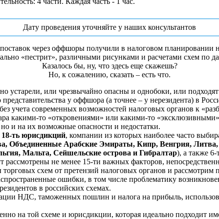
льность: 4 части. Каждая часть - 1 чаc.
Дату проведения уточняйте у наших консультантов
поставок через оффшоры получили в налоговом планировании н
вально «пестрит», различными рисунками и расчетами схем по да
Казалось бы, ну, что здесь еще скажешь?
Но, к сожалению, сказать – есть что.
нно устарели, или чрезвычайно опасны и однобоки, или подходя
редставительства у оффшора (а точнее – у нерезидента) в Росс
(без учета современных возможностей налоговых органов к «ра
ра какими-то «откровениями» или какими-то «эксклюзивными» с
но и на их возможные опасности и недостатки.
м
18-ть юрисдикций
, компании из которых наиболее часто выби
а, Объединенные Арабские Эмираты, Кипр, Венгрия, Литва, 
льгия, Мальта, Сейшельские острова и Гибралтар
), а также 
ут рассмотрены не менее 15-ти важных факторов, непосредстве
ы торговых схем от претензий налоговых органов и рассмотрим
пространенные ошибки, в том числе проблематику возникновени
езидентов в российских схемах.
ции НДС, таможенных пошлин и налога на прибыль, использов
именно на той схеме и юрисдикции, которая идеально подходит и