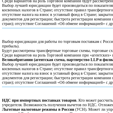
Среди вариантов на роль Торговой компании будут рассмотре
Выбор лучшей юрисдикции будет производиться по показателям
косвенных налогов в Стране; отсутствие правил трансфертног
отсутствие налога на взнос в уставный фонд в Стране; закрыт
документов для регистрации; быстрота регистрации компании 
стран); отсутствие Соглашений «Об обмене информацией» с д
Выбор юрисдикции для работы по торговым поставкам с Россие
прибыль).
Будут рассмотрены трансфертные торговые схемы, торговые схе
Среди вариантов на роль Торговой компании при «агентских» 
Великобритании (агентская схема, партнерство LLP и филиа
Выбор лучшей юрисдикции будет производиться по показателям
косвенных налогов в Стране; отсутствие правил трансфертног
отсутствие налога на взнос в уставный фонд в Стране; закрыт
документов для регистрации; быстрота регистрации компании 
стран); отсутствие Соглашений «Об обмене информацией» с д
НДС при импортных поставках товаров
. Кто может рассчит
учредителя. Возможность получения вычетов по НДС. Отложе
Льготные налоговые режимы в России
(УСН). Может ли упро