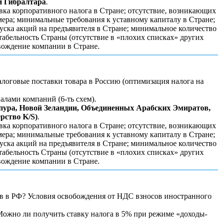
и Гибралтара
.
ка корпоративного налога в Стране; отсутствие, возникающих
мера; минимальные требования к уставному капиталу в Стране;
пуска акций на предъявителя в Стране; минимальное количество
табельность Страны (отсутствие в «плохих списках» других
вождение компании в Стране.
логовые поставки товара в Россию (оптимизация налога на
алами компаний (6-ть схем).
пура, Новой Зеландии, Объединенных Арабских Эмиратов,
рство K/S)
.
ка корпоративного налога в Стране; отсутствие, возникающих
мера; минимальные требования к уставному капиталу в Стране;
пуска акций на предъявителя в Стране; минимальное количество
табельность Страны (отсутствие в «плохих списках» других
вождение компании в Стране.
ов в РФ? Условия освобождения от НДС взносов иностранного
ожно ли получить ставку налога в 5% при режиме «доходы-