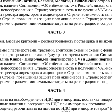
ны компании:
Латвии, Бельгии, Мальты, Сейшельских остров 
: наличие Соглашения «Об избежании…» с Россией; низкая став
о ценообразования в Стране; оперативность в получении VAT-но
ость реестра директоров и акционеров в Стране; возможность вы
в Стране; повышенная защита прав акционеров в Стране; респек
ругими странами; минимальные затраты на регистрацию и сопро
ЧАСТЬ 3
й. Базовые критерии – респектабельность поставщика и низкона
мы с партнерствами, трастами, агентские схемы и схемы с фили
и «партнерских» поставках будут рассмотрены компании:
Синга
л на Кипре), Нидерландов (партнерство CV) и Дании (партне
: наличие Соглашения «Об избежании…» с Россией; низкая став
о ценообразования в Стране; оперативность в получении VAT-но
ость реестра директоров и акционеров в Стране; возможность вы
в Стране; повышенная защита прав акционеров в Стране; респек
ругими странами; минимальные затраты на регистрацию и сопро
ЧАСТЬ 4
ывать на освобождение от НДС при импортных поставках товар
нные платежи и рассрочка по НДС при импортных поставках.
щенец рассчитывать на льготы по НДС при импорте товаров? М