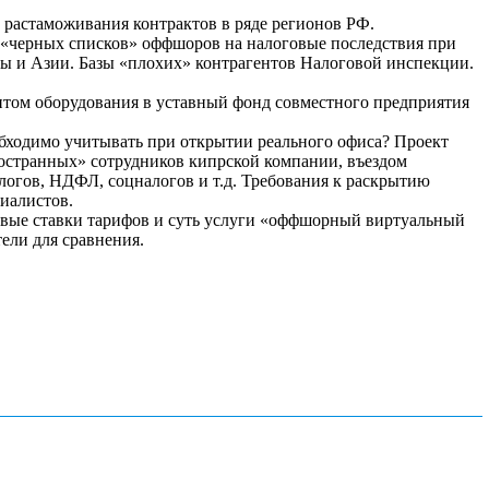
 растаможивания контрактов в ряде регионов РФ.
 «черных списков» оффшоров на налоговые последствия при
ы и Азии. Базы «плохих» контрагентов Налоговой инспекции.
нтом оборудования в уставный фонд совместного предприятия
бходимо учитывать при открытии реального офиса? Проект
ностранных» сотрудников кипрской компании, въездом
логов, НДФЛ, соцналогов и т.д. Требования к раскрытию
иалистов.
зовые ставки тарифов и суть услуги «оффшорный виртуальный
ели для сравнения.