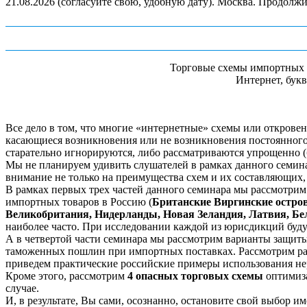
21.08.2026 (согласуйте свою, удобную дату). Москва. Продолжите
Торговые схемы импортных 
Интернет, бук
Все дело в том, что многие «интернетные» схемы или открове
касающиеся возникновения или не возникновения постоянного п
старательно игнорируются, либо рассматриваются упрощенно 
Мы не планируем удивить слушателей в рамках данного семина
внимание не только на преимущества схем и их составляющих, 
В рамках первых трех частей данного семинара мы рассмотри
импортных товаров в Россию (
Британские Виргинские остров
Великобритания, Нидерланды, Новая Зеландия, Латвия, Бе
наиболее часто. При исследовании каждой из юрисдикций буд
А в четвертой части семинара мы рассмотрим варианты защит
таможенных пошлин при импортных поставках. Рассмотрим рас
приведем практические российские примеры использования нер
Кроме этого, рассмотрим
4 опасных торговых схемы
оптимиза
случае.
И, в результате, Вы сами, осознанно, остановите свой выбор 