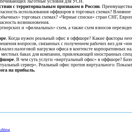
еспечивающих льготные условия для УСН.
ствии с территориальным признаком в России
. Преимущества
опасность использования оффшоров в торговых схемах? Влияние
«обычных» торговых схемах? «Черные списки» стран СНГ, Европ
пасность возникновения.
тнерских и «филиальных» схем, а также схем взносов нерезиде
оре
. Когда нужен реальный офис в оффшоре? Какие факторы нео
решения вопросов, связанных с получением рабочих виз для «и
нализ налоговой нагрузки офиса в контексте корпоративных на
 местных баках для компании, привлекающей иностранных спец
ффшоре
. В чем суть услуги «виртуальный офис» в оффшоре? Ба
туальный сервер». Реальный офис против виртуального: Показат
ога на прибыль.
lting