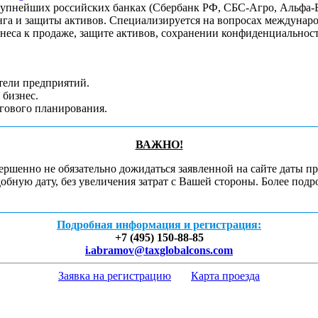
рупнейших российских банках (Сбербанк РФ, СБС-Агро, Альфа-Б
нга и защиты активов. Специализируется на вопросах междунар
еса к продаже, защите активов, сохранении конфиденциальност
тели предприятий.
 бизнес.
гового планирования.
ВАЖНО!
ршенно не обязательно дожидаться заявленной на сайте даты п
обную дату, без увеличения затрат с Вашей стороны. Более под
Подробная информация и регистрация:
+7 (495)
150-88-85
i.abramov@taxglobalcons.com
Заявка на регистрацию
Карта проезда