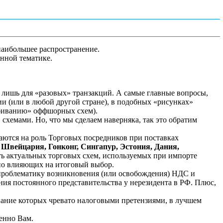
аибольшее распространение.
нной тематике.
т лишь для «разовых» транзакций. А самые главные вопросы,
ии (или в любой другой стране), в подобных «рисунках»
збиванию» оффшорных схем).
хемами. Но, что мы сделаем наверняка, так это обратим
раются на роль Торговых посредников при поставках
Швейцария, Гонконг, Сингапур, Эстония, Дания,
6-ть актуальных торговых схем, используемых при импорте
нно влияющих на итоговый выбор.
 проблематику возникновения (или освобождения) НДС и
я постоянного представительства у нерезидента в РФ. Плюс,
ание которых чревато налоговыми претензиями, в лучшем
менно Вам.