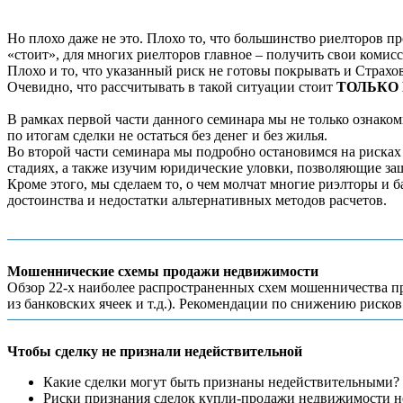
Но плохо даже не это. Плохо то, что большинство риелторов про
«стоит», для многих риелторов главное – получить свои коми
Плохо и то, что указанный риск не готовы покрывать и Страх
Очевидно, что рассчитывать в такой ситуации стоит
ТОЛЬКО 
В рамках первой части данного семинара мы не только ознако
по итогам сделки не остаться без денег и без жилья.
Во второй части семинара мы подробно остановимся на рисках
стадиях, а также изучим юридические уловки, позволяющие з
Кроме этого, мы сделаем то, о чем молчат многие риэлторы и б
достоинства и недостатки альтернативных методов расчетов.
Мошеннические схемы продажи недвижимости
Обзор 22-х наиболее распространенных схем мошенничества при
из банковских ячеек и т.д.). Рекомендации по снижению риск
Чтобы сделку не признали недействительной
Какие сделки могут быть признаны недействительными?
Риски признания сделок купли-продажи недвижимости не