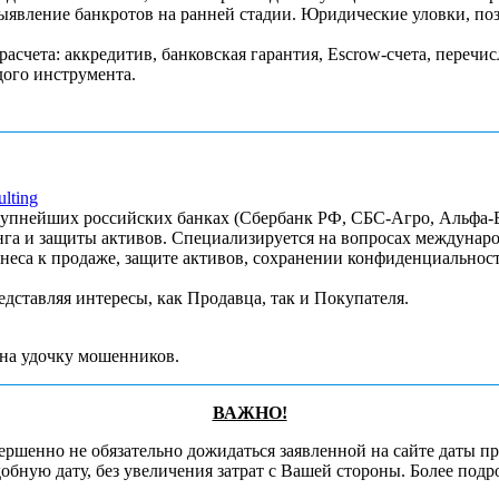
ыявление банкротов на ранней стадии. Юридические уловки, п
расчета: аккредитив, банковская гарантия, Escrow-счета, перечи
дого инструмента.
lting
рупнейших российских банках (Сбербанк РФ, СБС-Агро, Альфа-Б
нга и защиты активов. Специализируется на вопросах междунар
еса к продаже, защите активов, сохранении конфиденциальност
едставляя интересы, как Продавца, так и Покупателя.
 на удочку мошенников.
ВАЖНО!
ршенно не обязательно дожидаться заявленной на сайте даты п
обную дату, без увеличения затрат с Вашей стороны. Более под