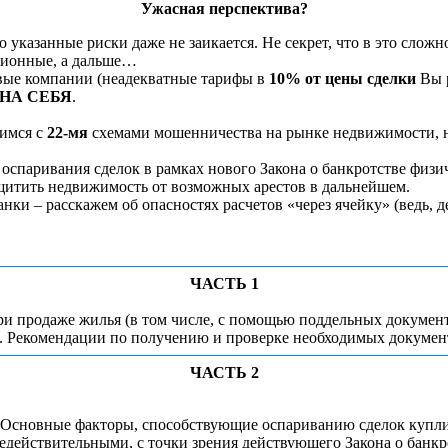
Ужасная перспектива?
 указанные риски даже не заикается. Не секрет, что в это сложно
ссионные, а дальше…
овые компании (неадекватные тарифы в
10% от цены сделки
Вы р
НА СЕБЯ
.
мимся с
22-мя
схемами мошенничества на рынке недвижимости, н
 оспаривания сделок в рамках нового Закона о банкротстве физ
ащитить недвижимость от возможных арестов в дальнейшем.
анки – расскажем об опасностях расчетов «через ячейку» (ведь, 
ЧАСТЬ 1
 продаже жилья (в том числе, с помощью поддельных документов
ов. Рекомендации по получению и проверке необходимых докумен
ЧАСТЬ 2
 Основные факторы, способствующие оспариванию сделок купл
действительными, с точки зрения действующего Закона о банкр