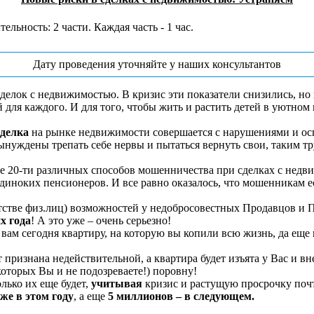
льность: 2 части. Каждая часть - 1 час.
Дату проведения уточняйте у наших консультантов
делок с недвижимостью. В кризис эти показатели снизились, но 
й для каждого. И для того, чтобы жить и растить детей в уютн
сделка
на рынке недвижимости совершается с нарушениями и осп
нуждены трепать себе нервы и пытаться вернуть свои, таким тр
е 20-ти различных способов мошенничества при сделках с недви
диноких пенсионеров. И все равно оказалось, что мошенникам е
ротстве физ.лиц) возможностей у недобросовестных Продавцов и 
их года
! А это уже – очень серьезно!
вам сегодня квартиру, на которую вы копили всю жизнь, да еще 
т признана недействительной, а квартира будет изъята у Вас и в
которых Вы и не подозреваете!) поровну!
лько их еще будет,
учитывая
кризис и растущую просрочку по
же в этом году
, а еще
5 миллионов – в следующем.