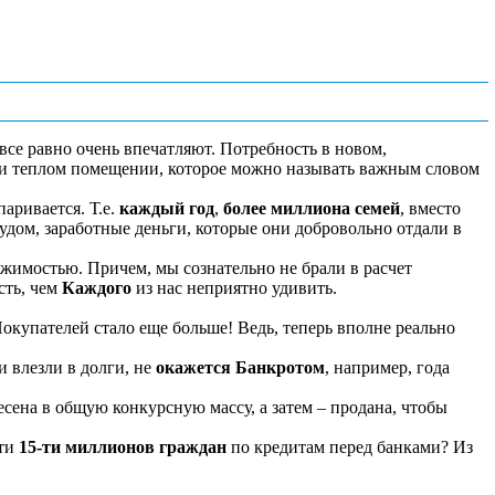
все равно очень впечатляют. Потребность в новом,
ом и теплом помещении, которое можно называть важным словом
аривается. Т.е.
каждый год
,
более миллиона семей
, вместо
удом, заработные деньги, которые они добровольно отдали в
жимостью. Причем, мы сознательно не брали в расчет
сть, чем
Каждого
из нас
неприятно удивить.
Покупателей стало еще больше! Ведь, теперь вполне реально
и влезли в долги, не
окажется Банкротом
, например, года
несена в общую конкурсную массу, а затем – продана, чтобы
чти
15-ти миллионов граждан
по кредитам перед банками? Из