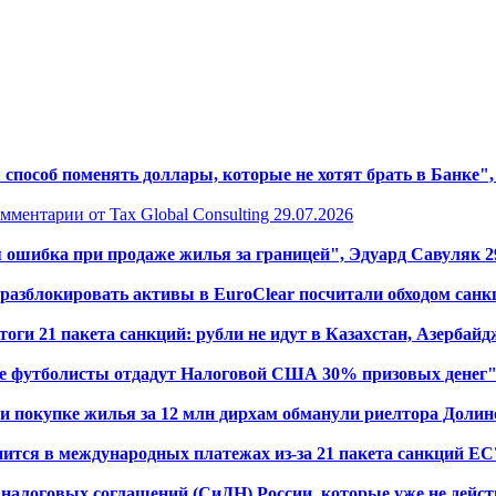
способ поменять доллары, которые не хотят брать в Банке",
ментарии от Tax Global Consulting 29.07.2026
 ошибка при продаже жилья за границей", Эдуард Савуляк 29
разблокировать активы в EuroClear посчитали обходом санкц
оги 21 пакета санкций: рубли не идут в Казахстан, Азербайд
е футболисты отдадут Налоговой США 30% призовых денег",
и покупке жилья за 12 млн дирхам обманули риелтора Долино
ится в международных платежах из-за 21 пакета санкций ЕС?
налоговых соглашений (СиДН) России, которые уже не действ