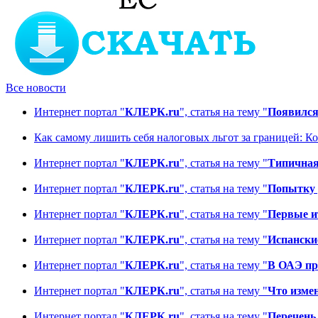
Все новости
Интернет портал "
КЛЕРК.ru
", статья на тему "
Появился 
Как самому лишить себя налоговых льгот за границей: Ком
Интернет портал "
КЛЕРК.ru
", статья на тему "
Типичная
Интернет портал "
КЛЕРК.ru
", статья на тему "
Попытку 
Интернет портал "
КЛЕРК.ru
", статья на тему "
Первые ит
Интернет портал "
КЛЕРК.ru
", статья на тему "
Испански
Интернет портал "
КЛЕРК.ru
", статья на тему "
В ОАЭ пр
Интернет портал "
КЛЕРК.ru
", статья на тему "
Что измен
Интернет портал "
КЛЕРК.ru
", статья на тему "
Перечень 