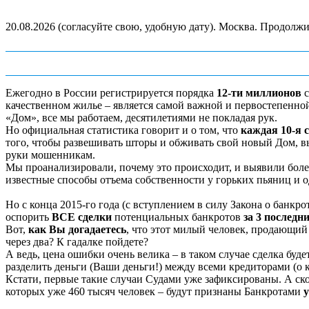
20.08.2026 (согласуйте свою, удобную дату). Москва. Продолжите
Ежегодно в России регистрируется порядка
12-ти миллионов
с
качественном жилье – является самой важной и первостепенно
«Дом», все мы работаем, десятилетиями не покладая рук.
Но официальная статистика говорит и о том, что
каждая 10-я 
того, чтобы развешивать шторы и обживать свой новый Дом, вы
руки мошенникам.
Мы проанализировали, почему это происходит, и выявили боле
известные способы отъема собственности у горьких пьяниц и о
Но с конца 2015-го года (с вступлением в силу Закона о банк
оспорить
ВСЕ сделки
потенциальных банкротов
за 3 последн
Вот,
как Вы догадаетесь
, что этот милый человек, продающий 
через два? К гадалке пойдете?
А ведь, цена ошибки очень велика – в таком случае сделка буде
разделить деньги (Ваши деньги!) между всеми кредиторами (о 
Кстати, первые такие случаи Судами уже зафиксированы. А ско
которых уже 460 тысяч человек – будут признаны Банкротами
у