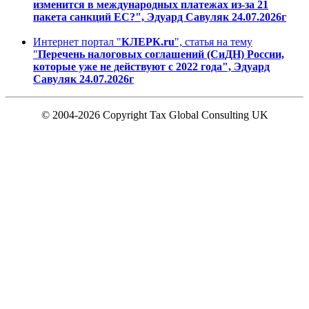
изменится в международных платежах из-за 21
пакета санкций ЕС?", Эдуард Савуляк 24.07.2026г
Интернет портал "
КЛЕРК.ru
", статья на тему
"
Перечень налоговых соглашений (СиДН) России,
которые уже не действуют с 2022 года", Эдуард
Савуляк 24.07.2026г
© 2004-2026 Copyright Tax Global Consulting UK