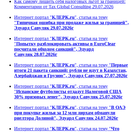
Как самому лишить себя налоговых льгот за границей:
Комментарии от Tax Global Consulting 29.07.2026
Интернет портал "
КЛЕРК.ru
", статья на тему
"
Типичная ошибка при продаже жилья за границей",
Эдуард Савуляк 29.07.2026г
Интернет портал "
КЛЕРК.ru
", статья на тему
"
Попытку разблокировать активы в EuroClear
посчитали обходом санкций", Эдуард
Савуляк 28.07.2026г
Интернет портал "
КЛЕРК.ru
", статья на тему "
Первые
итоги 21 пакета санкций: рубли не идут в Казахстан,
Азербайджан и Грузию", Эдуард Савуляк 27.07.2026г
Интернет портал "
КЛЕРК.ru
", статья на тему
"
Испанские футболисты отдадут Налоговой США
30% призовых денег", Эдуард Савуляк 25.07.2026г
Интернет портал "
КЛЕРК.ru
", статья на тему "
В ОАЭ
при покупке жилья за 12 млн дирхам обманули
риелтора Долиной", Эдуард Савуляк 24.07.2026г
Интернет портал "
КЛЕРК.ru
", статья на тему "
Что