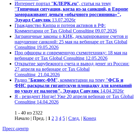
Интернет портал "
КЛЕРК.ru
", статья на тему
"
Типичная ситуация, когда из-за санкций, в Европе
замораживают деньги «обычного россиянина»",
Эдуард Савуляк
13.07.2026г
Гражданство Кипра и потеря активов в РФ:
Комментарии от Tax Global Consulting 09.07.2026
Заграничные законы о КИК, декларирование счетов и
нарушение санкций: 25 мая на вебинаре от Tax Global
Consulting 19.05.2026
Про офшоры и современную схемотехнику: 18 мая на
вебинаре от Tax Global Consulting 12.05.2026
Открытие зарубежного счета и вывод денег из России:
27 апреля на вебинаре от Tax Global
Consulting 21.04.2026
Радио "
Бизнес-ФМ
", комментарии на тему "
ФСБ и
ФНС раскрыли гигантскую площадку для компаний
по уходу от налогов", Эдуард Савуляк
14.04.2026г
Я - резидент Нигде! Уже 20 апреля вебинар от Tax Global
Consulting 14.04.2026
1 - 40 из 2322
Начало | Пред. |
1
2
3
4
5
|
След.
|
Конец
Пресс-центр