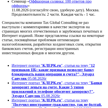
Семинар «
Оффшорная солянка: 100 ответов про
оффшоры
»
11.08.2026 (согласуйте свою, удобную дату). Москва.
Продолжительность: 2 части. Каждая часть - 1 час.
Специалисты компании Tax Global Consulting не раз
выступали с комментариями в качестве экспертов на
страницах многих отечественных и зарубежных печатных и
Интернет изданий. Ниже представлены ссылки на некоторые
статьи, посвящённые проблемам оптимизации
налогообложения, разработки холдинговых схем, открытия
банковских счетов, регистрации иностранных
инвестиционных фондов и многим другим.
Интернет портал "
КЛЕРК.ru
", статья на тему "
12
признаков ЦБ: какие признаки позволят банку
блокировать ваши операции и счета?", Эдуард
Савуляк
05.08.2026г
Интернет портал "
КЛЕРК.ru
", статья на тему "
Банки
заморозят деньги на счете. Какие 5 типов
приложений в телефоне обоснуют заморозку?",
Эдуард Савуляк
05.08.2026г
Интернет портал "
КЛЕРК.ru
", статья на тему
"
Получил иностранное гражданство, так не болтай.