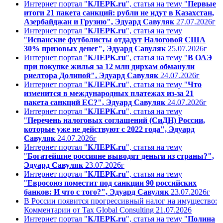
Интернет портал "
КЛЕРК.ru
", статья на тему "
Первые
итоги 21 пакета санкций: рубли не идут в Казахстан,
Азербайджан и Грузию", Эдуард Савуляк
27.07.2026г
Интернет портал "
КЛЕРК.ru
", статья на тему
"
Испанские футболисты отдадут Налоговой США
30% призовых денег", Эдуард Савуляк
25.07.2026г
Интернет портал "
КЛЕРК.ru
", статья на тему "
В ОАЭ
при покупке жилья за 12 млн дирхам обманули
риелтора Долиной", Эдуард Савуляк
24.07.2026г
Интернет портал "
КЛЕРК.ru
", статья на тему "
Что
изменится в международных платежах из-за 21
пакета санкций ЕС?", Эдуард Савуляк
24.07.2026г
Интернет портал "
КЛЕРК.ru
", статья на тему
"
Перечень налоговых соглашений (СиДН) России,
которые уже не действуют с 2022 года", Эдуард
Савуляк
24.07.2026г
Интернет портал "
КЛЕРК.ru
", статья на тему
"
Богатейшие россияне выводят деньги из страны?",
Эдуард Савуляк
23.07.2026г
Интернет портал "
КЛЕРК.ru
", статья на тему
"
Евросоюз поместит под санкции 90 российских
банков: И что с того?", Эдуард Савуляк
23.07.2026г
В России появится прогрессивный налог на имущество:
Комментарии от Tax Global Consulting 21.07.2026
Интернет портал "
КЛЕРК.ru
", статья на тему "
Полина