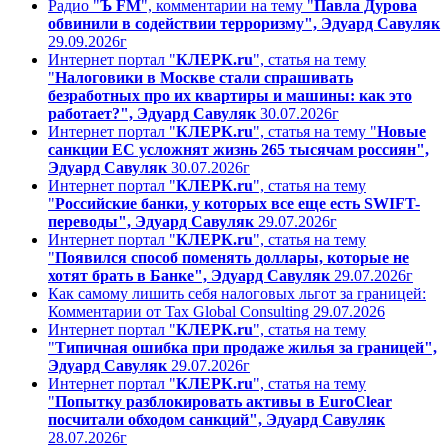
Радио "
Ъ FM
", комментарии на тему "
Павла Дурова
обвинили в содействии терроризму", Эдуард Савуляк
29.09.2026г
Интернет портал "
КЛЕРК.ru
", статья на тему
"
Налоговики в Москве стали спрашивать
безработных про их квартиры и машины: как это
работает?", Эдуард Савуляк
30.07.2026г
Интернет портал "
КЛЕРК.ru
", статья на тему "
Новые
санкции ЕС усложнят жизнь 265 тысячам россиян",
Эдуард Савуляк
30.07.2026г
Интернет портал "
КЛЕРК.ru
", статья на тему
"
Российские банки, у которых все еще есть SWIFT-
переводы", Эдуард Савуляк
29.07.2026г
Интернет портал "
КЛЕРК.ru
", статья на тему
"
Появился способ поменять доллары, которые не
хотят брать в Банке", Эдуард Савуляк
29.07.2026г
Как самому лишить себя налоговых льгот за границей:
Комментарии от Tax Global Consulting 29.07.2026
Интернет портал "
КЛЕРК.ru
", статья на тему
"
Типичная ошибка при продаже жилья за границей",
Эдуард Савуляк
29.07.2026г
Интернет портал "
КЛЕРК.ru
", статья на тему
"
Попытку разблокировать активы в EuroClear
посчитали обходом санкций", Эдуард Савуляк
28.07.2026г