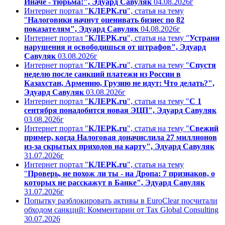
Иначе - тюрьма!", Эдуард Савуляк
04.08.2026г
Интернет портал "
КЛЕРК.ru
", статья на тему
"
Налоговики начнут оценивать бизнес по 82
показателям", Эдуард Савуляк
04.08.2026г
Интернет портал "
КЛЕРК.ru
", статья на тему "
Устрани
нарушения и освободишься от штрафов", Эдуард
Савуляк
03.08.2026г
Интернет портал "
КЛЕРК.ru
", статья на тему "
Спустя
неделю после санкций платежи из России в
Казахстан, Армению, Грузию не идут: Что делать?",
Эдуард Савуляк
03.08.2026г
Интернет портал "
КЛЕРК.ru
", статья на тему "
С 1
сентября понадобится новая ЭЦП", Эдуард Савуляк
03.08.2026г
Интернет портал "
КЛЕРК.ru
", статья на тему "
Свежий
пример, когда Налоговая доначислила 27 миллионов
из-за скрытых приходов на карту", Эдуард Савуляк
31.07.2026г
Интернет портал "
КЛЕРК.ru
", статья на тему
"
Проверь, не похож ли ты - на Дропа: 7 признаков, о
которых не расскажут в Банке", Эдуард Савуляк
31.07.2026г
Попытку разблокировать активы в EuroClear посчитали
обходом санкций: Комментарии от Tax Global Consulting
30.07.2026