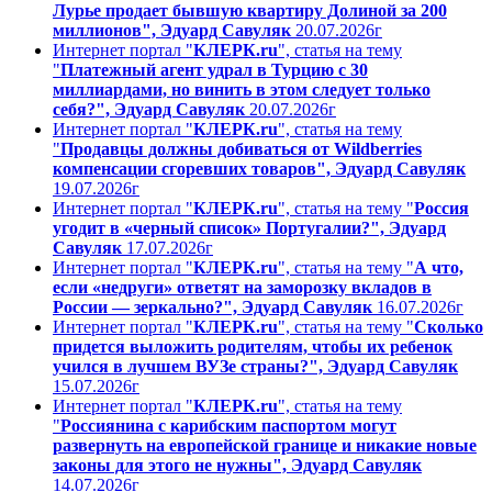
Лурье продает бывшую квартиру Долиной за 200
миллионов", Эдуард Савуляк
20.07.2026г
Интернет портал "
КЛЕРК.ru
", статья на тему
"
Платежный агент удрал в Турцию с 30
миллиардами, но винить в этом следует только
себя?", Эдуард Савуляк
20.07.2026г
Интернет портал "
КЛЕРК.ru
", статья на тему
"
Продавцы должны добиваться от Wildberries
компенсации сгоревших товаров", Эдуард Савуляк
19.07.2026г
Интернет портал "
КЛЕРК.ru
", статья на тему "
Россия
угодит в «черный список» Португалии?", Эдуард
Савуляк
17.07.2026г
Интернет портал "
КЛЕРК.ru
", статья на тему "
А что,
если «недруги» ответят на заморозку вкладов в
России — зеркально?", Эдуард Савуляк
16.07.2026г
Интернет портал "
КЛЕРК.ru
", статья на тему "
Сколько
придется выложить родителям, чтобы их ребенок
учился в лучшем ВУЗе страны?", Эдуард Савуляк
15.07.2026г
Интернет портал "
КЛЕРК.ru
", статья на тему
"
Россиянина с карибским паспортом могут
развернуть на европейской границе и никакие новые
законы для этого не нужны", Эдуард Савуляк
14.07.2026г