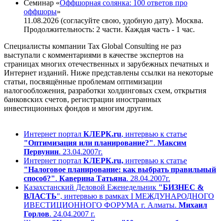
Семинар «
Оффшорная солянка: 100 ответов про
оффшоры
»
11.08.2026 (согласуйте свою, удобную дату). Москва.
Продолжительность: 2 части. Каждая часть - 1 час.
Специалисты компании Tax Global Consulting не раз
выступали с комментариями в качестве экспертов на
страницах многих отечественных и зарубежных печатных и
Интернет изданий. Ниже представлены ссылки на некоторые
статьи, посвящённые проблемам оптимизации
налогообложения, разработки холдинговых схем, открытия
банковских счетов, регистрации иностранных
инвестиционных фондов и многим другим.
Интернет портал
КЛЕРК.ru
, интервью к статье
"Оптимизация или планирование?"
.
Максим
Первунин
. 23.04.2007г.
Интернет портал
КЛЕРК.ru,
интервью к статье
"Налоговое планирование: как выбрать правильный
способ?"
.
Каверина Татьяна
. 28.04.2007г.
Казахстанский Деловой Еженедельник
"БИЗНЕС &
ВЛАСТЬ
", интервью в рамках I МЕЖДУНАРОДНОГО
ИВЕСТИЦИОННОГО ФОРУМА г. Алматы.
Михаил
Горлов
. 24.04.2007 г.