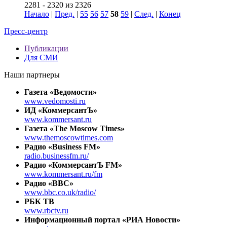
2281 - 2320 из 2326
Начало
|
Пред.
|
55
56
57
58
59
|
След.
|
Конец
Пресс-центр
Публикации
Для СМИ
Наши партнеры
Газета «Ведомости»
www.vedomosti.ru
ИД «КоммерсантЪ»
www.kommersant.ru
Газета «The Moscow Times»
www.themoscowtimes.com
Радио «Business FM»
radio.businessfm.ru/
Радио «КоммерсантЪ FM»
www.kommersant.ru/fm
Радио «BBC»
www.bbc.co.uk/radio/
РБК ТВ
www.rbctv.ru
Информационный портал «РИА Новости»