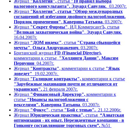
Журнал
"Коллегия",
статья
"10 правил выбора
налогового консультанта".
Эдуард Савуляк
. 03.2007г.
Журнал
"Коллегия", статья
"Обзор международных
соглашений об избегании двойного налогообложения.
Порядок применения"
.
Каверина Татьяна
. 03.2007г.
Журнал
"Секрет Фирмы"
, ИД КоммерсантЪ, статья
"Великая захватническая война"
.
Эдуард Савуляк
.
16.04.2007г.
Журнал
"ДОМ индекс"
, статья
"Страна сбывшейся
мечты"
.
Ольга Андрущакевич
. 03.2007г.
Британский журнал
FD (Financial Director),
комментарии к статье
"Холдинги Дании". Максим
Первунин
04.2007г.
Журнал
"Контракты"
, комментарии к статье
"Язык
доведет"
19.02.2007г.
Журнал
"Галицкие контракты",
комментарии к статье
"Зарубежные махинации почти не отличаются от
украинских".
21 февраля 2007г.
Журнал
"Финансовый Директор",
комментарии к
статье
"Нюансы налогообложения с
векселями".
Каверина Татьяна
. 03.2007г.
Журнал
"Фокус"
, статья
"Бой с тенью".
21.12.2006г.
Журнал
Юридическая практика",
статья
“Азиатская
оптимизация - их опыт. Нерезидентные компании - в
Гонконге составляющие торговых схем”.
№51