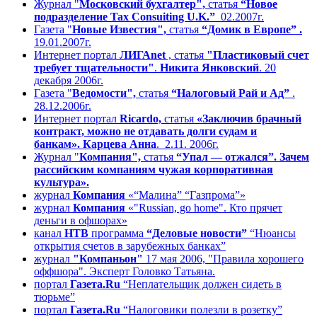
Журнал "
Московский бухгалтер",
статья
“Новое
подразделение Tax Consuiting U.K.”
02.2007г.
Газета "
Новые Известия",
статья
“Домик в Европе” .
19.01.2007г.
Интернет портал
ЛИГАnet
, статья
"Пластиковый счет
требует тщательности"
.
Никита Янковский
. 20
декабря 2006г.
Газета "
Ведомости",
статья
“Налоговый Рай и Ад”
.
28.12.2006г.
Интернет портал
Ricardo,
статья
«Заключив брачный
контракт, можно не отдавать долги судам и
банкам». Карцева Анна
. 2.11. 2006г.
Журнал "
Компания",
статья
“Упал — отжался”. Зачем
рассийским компаниям чужая корпоративная
культура».
журнал
Компания
«“Малина” “Газпрома”»
журнал
Компания
«"Russian, go home". Кто прячет
деньги в офшорах»
канал
НТВ
программа
“Деловые новости”
“Нюансы
открытия счетов в зарубежных банках”
журнал
"Компаньон"
17 мая 2006, "Правила хорошего
оффшора". Эксперт Головко Татьяна.
портал
Газета.Ru
“Неплательщик должен сидеть в
тюрьме”
портал
Газета.Ru
“Налоговики полезли в розетку”