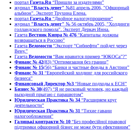
портал
Газета.Ru
“Пришли за издателями”
журнал
"Власть денег"
№81 апрель 2006, "Офшорный
альбион". Эксперт Трухина Елена.
портал
Газета.Ru
“Двойное налогоупрощение”
журнал
"Власть денег"
№ 56 октябрь 2005, "Холдинги
голландского помола". Эксперт Деркач Инна.
Газета
Вестник Кипра № 476
“Капиталы должны
возвращаться в Россию”
Газета
Ведомости
“Экспорт “Сибнефти” пойдет через
Вену.”
Газета
Ведомости
“Вам нравится пример “ЮКОСа”?”
Финанс № 42
(83) “Оптимизация без границ”
Финанс № 15
(56) “Банки и частные фонды в Австрии”
Финанс № 31
“Европейский холдинг для российского
бизнеса”
Финансовый Директор №3
“Новые подходы к ЕСН”
Бизнес № 30
(497) “Я не рисковый человек, но каждый
выходной прыгаю с парашютом”
Юридическая Практика № 34
“Расширяем круг
деятельности”
Юридическая Практика № 31
“Тихие гавани
налогообложения”
Галицькi контракти № 10
“Без професійної правової
підтримки офшорний бізнес не може бути ефективним”