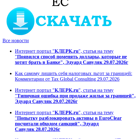
Все новости
Интернет портал "
КЛЕРК.ru
", статья на тему
"
Появился способ поменять доллары, которые не
хотят брать в Банке", Эдуард Савуляк 29.07.2026г
Как самому лишить себя налоговых льгот за границей:
Комментарии от Tax Global Consulting 29.07.2026
Интернет портал "
КЛЕРК.ru
", статья на тему
"
Типичная ошибка при продаже жилья за границей",
Эдуард Савуляк 29.07.2026г
Интернет портал "
КЛЕРК.ru
", статья на тему
"
Попытку разблокировать активы в EuroClear
посчитали обходом санкций", Эдуард
Савуляк 28.07.2026г