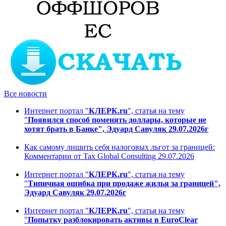
Все новости
Интернет портал "
КЛЕРК.ru
", статья на тему
"
Появился способ поменять доллары, которые не
хотят брать в Банке", Эдуард Савуляк 29.07.2026г
Как самому лишить себя налоговых льгот за границей:
Комментарии от Tax Global Consulting 29.07.2026
Интернет портал "
КЛЕРК.ru
", статья на тему
"
Типичная ошибка при продаже жилья за границей",
Эдуард Савуляк 29.07.2026г
Интернет портал "
КЛЕРК.ru
", статья на тему
"
Попытку разблокировать активы в EuroClear