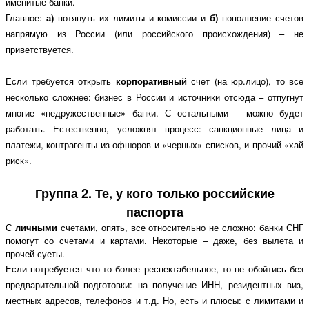
именитые банки.
Главное:
а)
потянуть их лимиты и комиссии и
б)
пополнение счетов
напрямую из России (или российского происхождения) – не
приветствуется.
Если требуется открыть
корпоративный
счет (на юр.лицо), то все
несколько сложнее: бизнес в России и источники отсюда – отпугнут
многие «недружественные» банки. С остальными – можно будет
работать. Естественно, усложнят процесс: санкционные лица и
платежи, контрагенты из офшоров и «черных» списков, и прочий «хай
риск».
Группа 2. Те, у кого только российские
паспорта
С
личными
счетами, опять, все относительно не сложно: банки СНГ
помогут со счетами и картами. Некоторые – даже, без вылета и
прочей суеты.
Если потребуется что-то более респектабельное, то не обойтись без
предварительной подготовки: на получение ИНН, резидентных виз,
местных адресов, телефонов и т.д. Но, есть и плюсы: с лимитами и