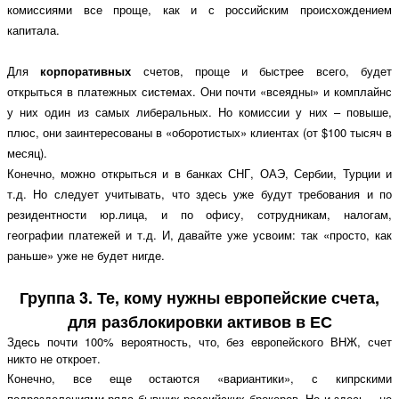
комиссиями все проще, как и с российским происхождением
капитала.
Для
корпоративных
счетов, проще и быстрее всего, будет
открыться в платежных системах. Они почти «всеядны» и комплайнс
у них один из самых либеральных. Но комиссии у них – повыше,
плюс, они заинтересованы в «оборотистых» клиентах (от $100 тысяч в
месяц).
Конечно, можно открыться и в банках СНГ, ОАЭ, Сербии, Турции и
т.д. Но следует учитывать, что здесь уже будут требования и по
резидентности юр.лица, и по офису, сотрудникам, налогам,
географии платежей и т.д. И, давайте уже усвоим: так «просто, как
раньше» уже не будет нигде.
Группа 3. Те, кому нужны европейские счета,
для разблокировки активов в ЕС
Здесь почти 100% вероятность, что, без европейского ВНЖ, счет
никто не откроет.
Конечно, все еще остаются «вариантики», с кипрскими
подразделениями ряда бывших российских брокеров. Но и здесь – не