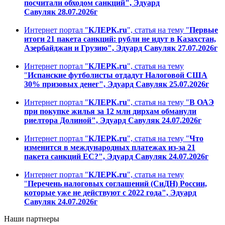
посчитали обходом санкций", Эдуард
Савуляк 28.07.2026г
Интернет портал "
КЛЕРК.ru
", статья на тему "
Первые
итоги 21 пакета санкций: рубли не идут в Казахстан,
Азербайджан и Грузию", Эдуард Савуляк 27.07.2026г
Интернет портал "
КЛЕРК.ru
", статья на тему
"
Испанские футболисты отдадут Налоговой США
30% призовых денег", Эдуард Савуляк 25.07.2026г
Интернет портал "
КЛЕРК.ru
", статья на тему "
В ОАЭ
при покупке жилья за 12 млн дирхам обманули
риелтора Долиной", Эдуард Савуляк 24.07.2026г
Интернет портал "
КЛЕРК.ru
", статья на тему "
Что
изменится в международных платежах из-за 21
пакета санкций ЕС?", Эдуард Савуляк 24.07.2026г
Интернет портал "
КЛЕРК.ru
", статья на тему
"
Перечень налоговых соглашений (СиДН) России,
которые уже не действуют с 2022 года", Эдуард
Савуляк 24.07.2026г
Наши партнеры